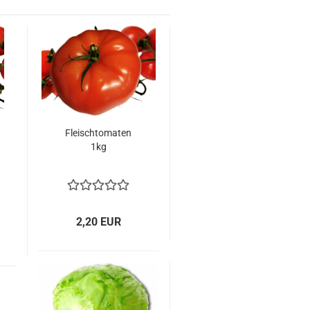
Fleisch­to­ma­ten
1kg
2,20 EUR