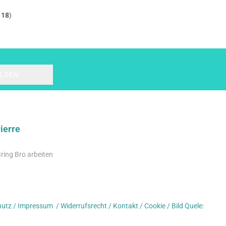
t
18
)
erre
Bring Bro arbeiten
hutz
/
Impressum
/
Widerrufsrecht
/
Kontakt
/
Cookie
/
Bild Quele: