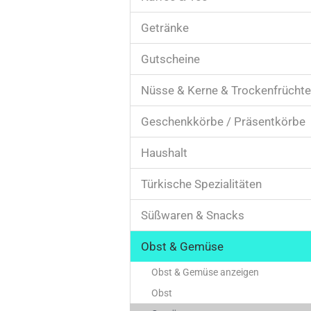
Getränke
Haushalt anzeigen
Glas & Besteck
Gutscheine
Küchenartikel
Nüsse & Kerne & Trockenfrüchte
Spaß
Geschenkkörbe / Präsentkörbe
Haushalt
Türkische Spezialitäten
Obst & Gemüse anzeigen
Süßwaren & Snacks
Obst
Gemüse
Obst & Gemüse
Obst & Gemüse anzeigen
Obst