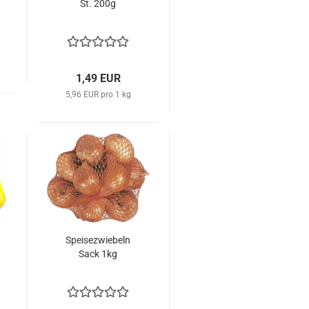
St. 200g
1,49 EUR
5,96 EUR pro 1 kg
Spei­se­zwie­beln
Sack 1kg