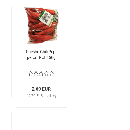
Fries­he Chili Pep­
pe­ro­ni Rot 250g
2,69 EUR
10,76 EUR pro 1 kg