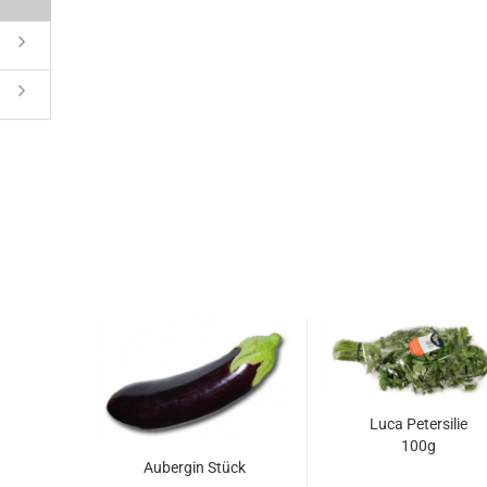
Luca Pe­ter­si­lie
100g
Au­ber­gin Stück