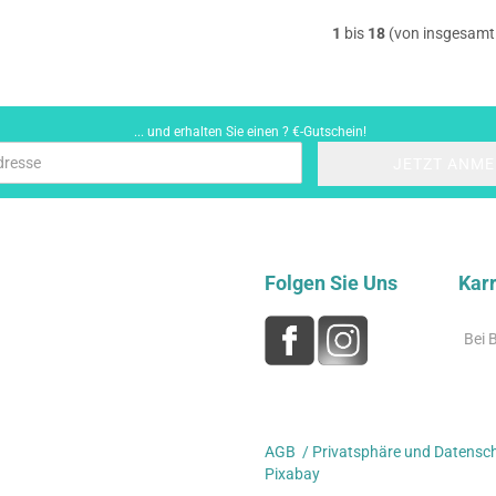
1
bis
18
(von insgesam
... und erhalten Sie einen ? €-Gutschein!
Folgen Sie Uns
Karri
Bei 
AGB
/
Privatsphäre und Datensc
Pixabay