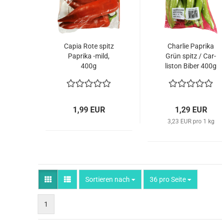
Capia Rote spitz
Char­lie Pa­pri­ka
Pa­pri­ka -mild,
Grün spitz / Car­
400g
lis­ton Biber 400g
1,99 EUR
1,29 EUR
3,23 EUR pro 1 kg
Sortieren nach
pro Seite
Sortieren nach
36 pro Seite
1