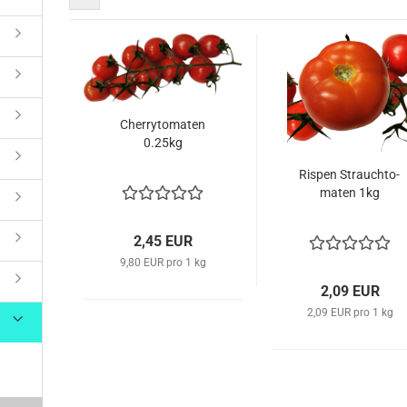
Süßwaren & Snacks anzeigen
Chips & Snacks
Gummis / Halal Haribo
Kaugummis
Cher­ry­to­ma­ten
Kekse & Kuchen
0.25kg
Schokolade
Ris­pen Strauch­to­
ma­ten 1kg
2,45 EUR
9,80 EUR pro 1 kg
2,09 EUR
2,09 EUR pro 1 kg