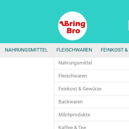
NAHRUNGSMITTEL
FLEISCHWAREN
FEINKOST &
Nahrungsmittel
Fleischwaren
Nüsse & Kerne &
Feinkost & Gewürze
Trockenfrüchte anzeigen
Kerne - Çekirdek
Backwaren
Nüsse & Pistazien & Mandeln
Suppen
Milchprodukte
Trockenfrüchte
Kaffee & Tee