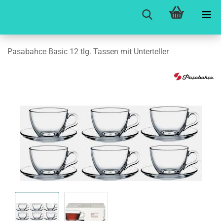
Pasa­bah­ce Basic 12 tlg. Tas­sen mit Un­ter­tel­ler