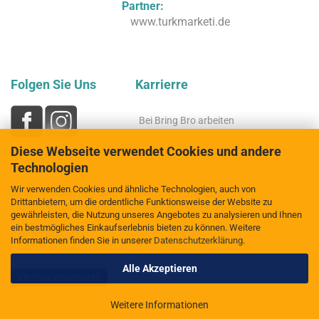
Partner:
www.turkmarketi.de
Folgen Sie Uns
Karrierre
Bei Bring Bro arbeiten
Diese Webseite verwendet Cookies und andere
Technologien
Wir verwenden Cookies und ähnliche Technologien, auch von
AGB
/
Privatsphäre und Datenschutz
/
Impressum
/
Drittanbietern, um die ordentliche Funktionsweise der Website zu
Widerrufsrecht
/
Kontakt
/
Cookie
/
Bild Quele: Pixabay
gewährleisten, die Nutzung unseres Angebotes zu analysieren und Ihnen
ein bestmögliches Einkaufserlebnis bieten zu können. Weitere
©Bring Bro
2023
Informationen finden Sie in unserer
Datenschutzerklärung
.
Alle Akzeptieren
Vertrag widerrufen
Weitere Informationen
Webshop erstellen
mit Gambio.de © 2026