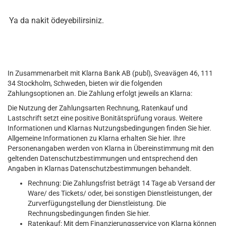
Ya da nakit ödeyebilirsiniz.
In Zusammenarbeit mit
Klarna Bank AB (publ)
, Sveavägen 46, 111
34 Stockholm, Schweden, bieten wir die folgenden
Zahlungsoptionen an. Die Zahlung erfolgt jeweils an Klarna:
Die Nutzung der Zahlungsarten Rechnung, Ratenkauf und
Lastschrift setzt eine positive Bonitätsprüfung voraus. Weitere
Informationen und Klarnas Nutzungsbedingungen finden Sie
hier
.
Allgemeine Informationen zu Klarna erhalten Sie
hier
. Ihre
Personenangaben werden von Klarna in Übereinstimmung mit den
geltenden Datenschutzbestimmungen und entsprechend den
Angaben in
Klarnas Datenschutzbestimmungen
behandelt.
Rechnung: Die Zahlungsfrist beträgt 14 Tage ab Versand der
Ware/ des Tickets/ oder, bei sonstigen Dienstleistungen, der
Zurverfügungstellung der Dienstleistung. Die
Rechnungsbedingungen finden Sie
hier
.
Ratenkauf: Mit dem Finanzierungsservice von Klarna können