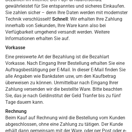
gewährleistet für Sie entspanntes und sicheres Einkaufen.
Sie zahlen sicher – denn Ihre Daten werden mit modernster
Technik verschlüsselt!
Schnell
: Wir erhalten Ihre Zahlung
innerhalb von Sekunden, Ihre Ware kann also bei
Verfügbarkeit umgehend versandt werden. Weitere
Informationen erhalten Sie auf.
Vorkasse
Eine preiswerte Art der Bezahlung ist die Bezahlart
Vorkasse. Nach Eingang Ihrer Bestellung erhalten Sie eine
Auftragsbestätigung per E-Mail. In dieser E-Mail finden Sie
alle Angaben wie Bankdaten usw, um den Kaufbetrag
überweisen zu können. Unmittelbar nach Eingang Ihrer
Zahlung versenden wir die bestellte Ware. Bitte beachten
Sie, das je nach Geldinstitut der Geld Tranfer bis zu fünf
Tage dauern kann.
Rechnung
Beim Kauf auf Rechnung wird die Bestellung vom Kunden
abgeschlossen, ohne eine Zahlung zu tätigen. Der Kunde
erhält dann gemeinsam mit der Ware, oder per Post oder e-