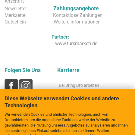
Anschrift
Zahlungsangebote
Newsletter
Merkzettel
Kontaktlose Zahlungen
Gutschein
Weitere Informationen
Partner:
www.turkmarketi.de
Folgen Sie Uns
Karrierre
Bei Bring Bro arbeiten
Diese Webseite verwendet Cookies und andere
Technologien
Wir verwenden Cookies und ähnliche Technologien, auch von
AGB
/
Privatsphäre und Datenschutz
/
Impressum
/
Drittanbietern, um die ordentliche Funktionsweise der Website zu
Widerrufsrecht
/
Kontakt
/
Cookie
/
Bild Quele: Pixabay
gewährleisten, die Nutzung unseres Angebotes zu analysieren und Ihnen
ein bestmögliches Einkaufserlebnis bieten zu können. Weitere
©Bring Bro
2023