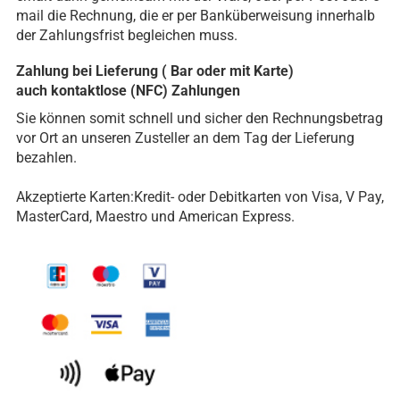
mail die Rechnung, die er per Banküberweisung innerhalb
der Zahlungsfrist begleichen muss.
Zahlung bei Lieferung ( Bar oder mit Karte)
auch kontaktlose (NFC) Zahlungen
Sie können somit schnell und sicher den Rechnungsbetrag
vor Ort an unseren Zusteller an dem Tag der Lieferung
bezahlen.
Akzeptierte Karten:Kredit- oder Debitkarten von Visa, V Pay,
MasterCard, Maestro und American Express.