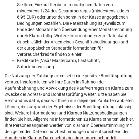
Sie Ihren Einkauf flexibel in monatlichen Raten von
mindestens 1/24 des Gesamtbetrages (mindestens jedoch
6,95 EUR) oder unter den sonst in der Kasse angegebenen
Bedingungen bezahlen. Die Ratenzahlung ist jeweils zum
Ende des Monats nach Übersendung einer Monatsrechnung
durch Klarna fällig. Weitere Informationen zum Ratenkauf
einschließlich der Allgemeinen Geschäftsbedingungen und
der europäischen Standardinformationen für
Verbraucherkredite finden Sie
hier
.
Kreditkarte (Visa/ Mastercard), Lastschrift,
Sofortüberweisung
Die Nutzung der Zahlungsarten setzt eine positive Bonitätsprüfung
voraus. Insofern leiten wir Ihre Daten im Rahmen der
Kaufanbahnung und Abwicklung des Kaufvertrages an Klarna zum
Zwecke der Adress- und Bonitätsprüfung weiter. Bitte haben Sie
Verständnis dafür, dass wir Ihnen nur diejenigen Zahlarten anbieten
können, die aufgrund der Ergebnisse der Bonitätsprüfung zulässig
sind. Weitere Informationen und Klarnas Nutzungsbedingungen
finden Sie
hier
. Allgemeine Informationen zu Klarna erhalten Sie
hier
.
Ihre Personenangaben werden von Klarna in Übereinstimmung mit
den geltenden Datenschutzbestimmungen und entsprechend den
Angaben in
Klarnas Datenschutzbestimmungen
behandelt.